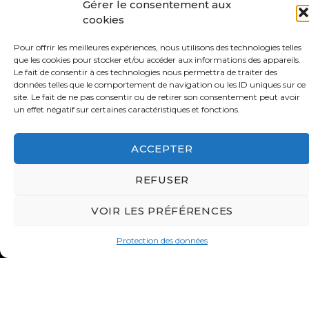
Gérer le consentement aux
cookies
S'ABONNER À NOS
ACTUALITÉS
Pour offrir les meilleures expériences, nous utilisons des technologies telles
que les cookies pour stocker et/ou accéder aux informations des appareils.
Le fait de consentir à ces technologies nous permettra de traiter des
données telles que le comportement de navigation ou les ID uniques sur ce
site. Le fait de ne pas consentir ou de retirer son consentement peut avoir
un effet négatif sur certaines caractéristiques et fonctions.
ACCEPTER
REFUSER
Contact
Valeurs
VOIR LES PRÉFÉRENCES
S’abonner à la lettre d’inf
Protection des données
Faire un don
Adhérer
Conditions générales d’utilisation