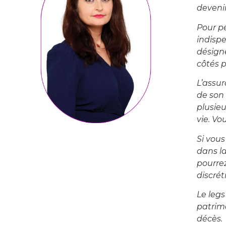
devenir
Pour p
indispe
désign
côtés 
L’assur
de son
plusieu
vie. V
Si vous
dans la
pourrez
discrét
Le legs
patrim
décès.