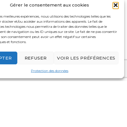
Gérer le consentement aux cookies
ffet, il n’y a aucun montant
 sortes de biens :
les meilleures expériences, nous utilisons des technologies telles que les
 pourcentage de son
 stocker et/ou accéder aux informations des appareils. Le fait de
ces technologies nous permettra de traiter des données telles que le
 de navigation ou les ID uniques sur ce site. Le fait de ne pas consentir
r son consentement peut avoir un effet négatif sur certaines
de 60 % et le Parti animaliste ne
ques et fonctions.
euse.
PTER
REFUSER
VOIR LES PRÉFÉRENCES
Protection des données
e