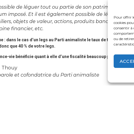
possible de léguer tout ou partie de son patrimoine. En e
 imposé. Et il est également possible de léguer toutes
Pour offrir 
iers, objets de valeur, actions, produits bancaires, un
cookies pour
consentir à 
ine financier, etc.
comportement
ou de retire
: dans le cas d’un legs au Parti animaliste le taux de taxation sera 
caractéristi
donc que 40 % de votre legs.
nce-vie bénéficie quant à elle d’une fiscalité beaucoup plus avantag
ACCE
 Thouy
arole et cofondatrice du Parti animalist
e
ie pour une transmission de patrimoin
Primes versées après 70 ans