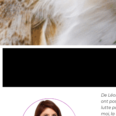
De Léo
ont pos
lutte p
moi, la