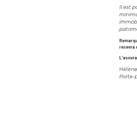
Il est 
minimum
immobil
patrimo
Remarque 
recevra 
L’assura
Hélène
Porte-p
Petite explication de l’assurance-v