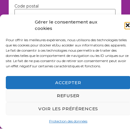
Code postal
Gérer le consentement aux
En renseignant votre code postal, vous pourrez recevoir l'actualité
cookies
nationale et celle de votre région. Pour l'étranger, saisissez
99999
.
Pour recevoir uniquement l'actualité nationale, laissez le champ
Pour offrir les meilleures expériences, nous utilisons des technologies telles
vide.
que les cookies pour stocker et/ou accéder aux informations des appareils.
Le fait de consentir à ces technologies nous permettra de traiter des
données telles que le comportement de navigation ou les ID uniques sur ce
site. Le fait de ne pas consentir ou de retirer son consentement peut avoir
un effet négatif sur certaines caractéristiques et fonctions.
Le Parti animaliste utilisera les informations fournies dans ce
formulaire pour vous informer par email de son actualité et des
informations relatives à son activité. Vous pouvez changer d'avis à
tout moment en cliquant sur le lien de désinscription situé en bas de
ACCEPTER
chaque email que vous recevez de notre part, ou en
nous contactant
.
En cliquant ci-dessus pour soumettre ce formulaire, vous acceptez
que nous puissions traiter vos informations conformément à ces
REFUSER
termes. Nous utilisons Brevo comme plateforme de marketing
automatique. En cliquant ci-dessus pour soumettre ce formulaire,
vous acceptez que les informations que vous fournissez seront
VOIR LES PRÉFÉRENCES
transmises à Brevo pour être traitées conformément à
leur politique
de confidentialité
.
Protection des données