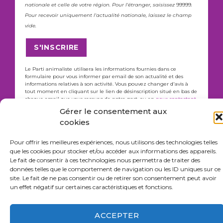
nationale et celle de votre région. Pour l'étranger, saisissez
99999
.
Pour recevoir uniquement l'actualité nationale, laissez le champ
vide.
Le Parti animaliste utilisera les informations fournies dans ce
formulaire pour vous informer par email de son actualité et des
informations relatives à son activité. Vous pouvez changer d'avis à
tout moment en cliquant sur le lien de désinscription situé en bas de
chaque email que vous recevez de notre part, ou en
nous contactant
.
En cliquant ci-dessus pour soumettre ce formulaire, vous acceptez
Gérer le consentement aux
que nous puissions traiter vos informations conformément à ces
cookies
termes. Nous utilisons Brevo comme plateforme de marketing
automatique. En cliquant ci-dessus pour soumettre ce formulaire,
vous acceptez que les informations que vous fournissez seront
Pour offrir les meilleures expériences, nous utilisons des technologies telles
transmises à Brevo pour être traitées conformément à
leur politique
que les cookies pour stocker et/ou accéder aux informations des appareils.
de confidentialité
.
Le fait de consentir à ces technologies nous permettra de traiter des
données telles que le comportement de navigation ou les ID uniques sur ce
site. Le fait de ne pas consentir ou de retirer son consentement peut avoir
un effet négatif sur certaines caractéristiques et fonctions.
ACCEPTER