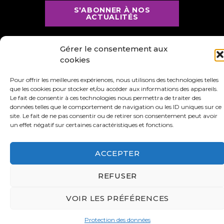
S'ABONNER À NOS
ACTUALITÉS
Gérer le consentement aux
cookies
Pour offrir les meilleures expériences, nous utilisons des technologies telles
que les cookies pour stocker et/ou accéder aux informations des appareils.
Le fait de consentir à ces technologies nous permettra de traiter des
données telles que le comportement de navigation ou les ID uniques sur ce
site. Le fait de ne pas consentir ou de retirer son consentement peut avoir
Contact
Valeurs
un effet négatif sur certaines caractéristiques et fonctions.
S’abonner à la lettre d’inf
ACCEPTER
Faire un don
Adhérer
REFUSER
VOIR LES PRÉFÉRENCES
Conditions générales d’utilisation
Protection des données