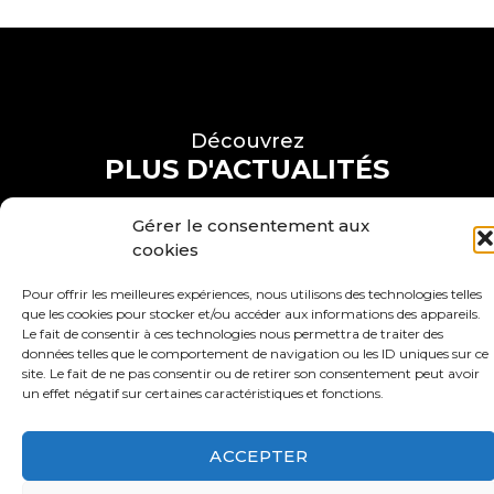
Découvrez
PLUS D'ACTUALITÉS
Gérer le consentement aux
VOIR PLUS D'ACTUALITÉS
cookies
S'ABONNER À NOS
Pour offrir les meilleures expériences, nous utilisons des technologies telles
ACTUALITÉS
que les cookies pour stocker et/ou accéder aux informations des appareils.
Le fait de consentir à ces technologies nous permettra de traiter des
données telles que le comportement de navigation ou les ID uniques sur ce
site. Le fait de ne pas consentir ou de retirer son consentement peut avoir
un effet négatif sur certaines caractéristiques et fonctions.
ACCEPTER