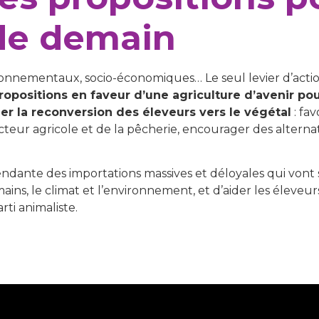
 de demain
ronnementaux, socio-économiques… Le seul levier d’action 
ropositions en faveur d’une agriculture d’avenir po
r la reconversion des éleveurs vers le végétal
: fa
cteur agricole et de la pêcherie, encourager des altern
dante des importations massives et déloyales qui vont s
s, le climat et l’environnement, et d’aider les éleveurs
ti animaliste.