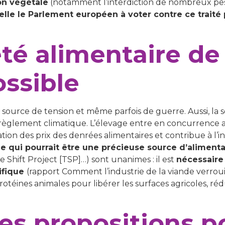
on végétale
(notamment l’interdiction de nombreux pesti
pelle le Parlement européen à voter contre ce traité
té alimentaire de l
ossible
 source de tension et même parfois de guerre. Aussi, la 
dérèglement climatique. L’élevage entre en concurrence 
on des prix des denrées alimentaires et contribue à l’ins
e qui pourrait être une précieuse source d’aliment
 Shift Project [TSP]…) sont unanimes : il est
nécessaire
ifique
(rapport Comment l’industrie de la viande verroui
protéines animales pour libérer les surfaces agricoles, ré
s propositions p