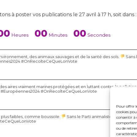
ns à poster vos publications le 27 avril à 17 h, soit dans :
00
00
00
Heures
Minutes
Secondes
'environnement, des animaux sauvages et de la santé des sols.
Sans l
ropéennes2024 #OnRecolteCeQueLonVote
des aires vraiment marines protégées et en luttant contre la pollution
ction. #Européennes2024 #OnRecolteCeQueLonVote
Pour offrir 
cookies pour
s plus faibles, comme boussole.
Sans le Parti animaliste : les intérê
consentir à 
colteCeQueLonVote
comportement
ou de retire
caractéristi