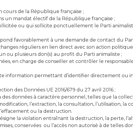
 cours de la République française ;
 un mandat électif de la République française ;
llicitée ou qui sollicite ponctuellement le Parti animali
épond favorablement à une demande de contact du Parti
anges réguliers en lien direct avec son action politique 
 ou plusieurs don(s) au profit du Parti animaliste ;
nées, en charge de conseiller et contrôler le responsabl
te information permettant d’identifier directement ou
tion des Données UE 2016/679 du 27 avril 2016 ;
 des données à caractère personnel, telles que la collec
modification, l’extraction, la consultation, l’utilisation, la
l’effacement ou la destruction.
désigne la violation entraînant la destruction, la perte, l’
ises, conservées ou l’accès non autorisé à de telles do