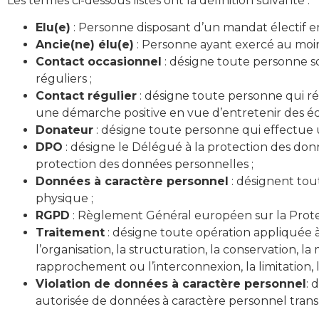
Les termes ci-dessous listés ont la définition suivante :
Elu(e)
: Personne disposant d’un mandat électif en
Ancie(ne) élu(e)
: Personne ayant exercé au moins
Contact occasionnel
: désigne toute personne so
réguliers ;
Contact régulier
: désigne toute personne qui r
une démarche positive en vue d’entretenir des éch
Donateur
: désigne toute personne qui effectue un
DPO
: désigne le Délégué à la protection des don
protection des données personnelles ;
Données à caractère personnel
: désignent tou
physique ;
RGPD
: Règlement Général européen sur la Protec
Traitement
: désigne toute opération appliquée à
l’organisation, la structuration, la conservation, la 
rapprochement ou l’interconnexion, la limitation, 
Violation de données à caractère personnel
: 
autorisée de données à caractère personnel transm