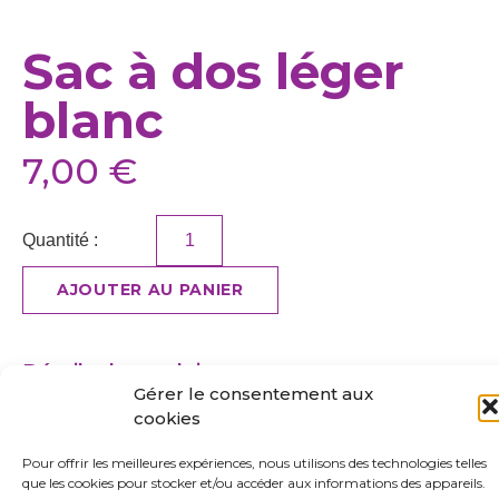
Sac à dos léger
blanc
7,00
€
Quantité :
AJOUTER AU PANIER
Détails du produit
Sac à dos léger
avec cordelettes coulissantes servant à
Gérer le consentement aux
maintenir le sac fermé. Coins inférieurs renforcés.
cookies
Matière : polyester
Pour offrir les meilleures expériences, nous utilisons des technologies telles
Dimension : 33×44 cm (LxH)
que les cookies pour stocker et/ou accéder aux informations des appareils.