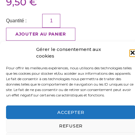
9,50
€
Quantité :
AJOUTER AU PANIER
Gérer le consentement aux
Détails du produit
cookies
Adapté au lave-vaisselle et au micro-ondes. Contenance
300mL.
Pour offrir les meilleures expériences, nous utilisons des technologies telles
que les cookies pour stocker et/ou accéder aux informations des appareils.
3 visuels : Poisson – Cochon – Souris
Le fait de consentir à ces technologies nous permettra de traiter des
données telles que le comportement de navigation ou les ID uniques sur ce
Dimensions 8,2 x 9,6 cm
site. Le fait de ne pas consentir ou de retirer son consentement peut avoir
un effet négatif sur certaines caractéristiques et fonctions.
Avec Boîte individuelle-
ACCEPTER
REFUSER