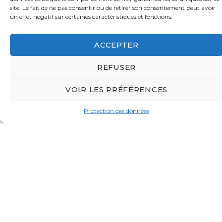
directement sur le terrain ou à distance, selon leurs envies et
site. Le fait de ne pas consentir ou de retirer son consentement peut avoir
leurs compétences. Retrouvez les coordonnées des
un effet négatif sur certaines caractéristiques et fonctions.
correspondants de groupes locaux du Parti animaliste
proches de chez vous et commencez à agir avec le Parti
ACCEPTER
animaliste !
REFUSER
VOIR LES PRÉFÉRENCES
Protection des données
Tracts, affiches, banderoles, roll-up, envois postaux,