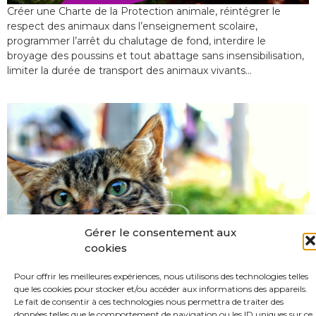
Créer une Charte de la Protection animale, réintégrer le
respect des animaux dans l’enseignement scolaire,
programmer l’arrêt du chalutage de fond, interdire le
broyage des poussins et tout abattage sans insensibilisation,
limiter la durée de transport des animaux vivants…
Gérer le consentement aux
cookies
Pour offrir les meilleures expériences, nous utilisons des technologies telles
que les cookies pour stocker et/ou accéder aux informations des appareils.
Le fait de consentir à ces technologies nous permettra de traiter des
Chaque jour, des bénévoles politisent la cause animale
données telles que le comportement de navigation ou les ID uniques sur ce