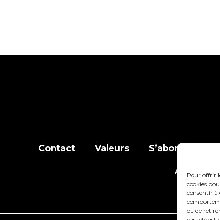
Contact
Valeurs
S’abonner à la l
Adhérer
Pour offrir 
cookies pour
consentir à 
comportement
ou de retire
caractéristi