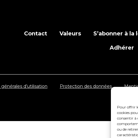
Contact
Valeurs
S’abonner à la l
Adhérer
générales d’utilisation
Protection des données
Mentio
Pour offrir 
cookies pour
consentir à 
comportement
ou de retire
caractéristi