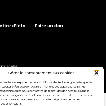
ettre d’info
Faire un don
ns légales
Gérer le consentement aux cookies
les meilleures expériences, nous utilisons des technologies telles que les
 stocker et/ou accéder aux informations des appareils. Le fait de
ces technologies nous permettra de traiter des données telles que le
 de navigation ou les ID uniques sur ce site. Le fait de ne pas consentir
r son consentement peut avoir un effet négatif sur certaines
ques et fonctions.