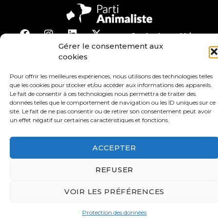
Contact
Valeurs
Gérer le consentement aux
cookies
S’abonner à la lettre d’inf
Pour offrir les meilleures expériences, nous utilisons des technologies telles
Faire un don
Adhérer
que les cookies pour stocker et/ou accéder aux informations des appareils.
Le fait de consentir à ces technologies nous permettra de traiter des
données telles que le comportement de navigation ou les ID uniques sur ce
site. Le fait de ne pas consentir ou de retirer son consentement peut avoir
Conditions générales d’utilisation
un effet négatif sur certaines caractéristiques et fonctions.
Protection des données
Mentions légales
ACCEPTER
REFUSER
VOIR LES PRÉFÉRENCES
Protection des données