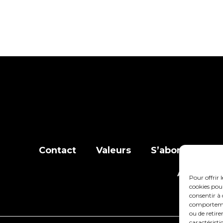
Contact
Valeurs
S’abonner à la l
Adhérer
Pour offrir 
cookies pour
consentir à 
comportement
ou de retire
caractéristi