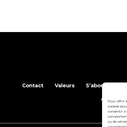
Contact
Valeurs
S’abonner à la l
Adhérer
Pour offrir 
cookies pour
consentir à 
comportement
ou de retire
caractéristi