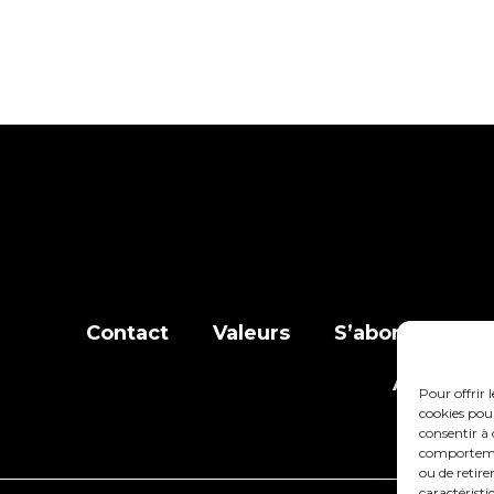
Contact
Valeurs
S’abonner à la l
Adhérer
Pour offrir 
cookies pour
consentir à 
comportement
ou de retire
caractéristi